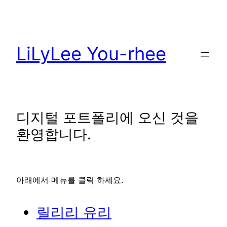
콘
텐
츠
LiLyLee You-rhee
로
바
로
가
기
디지털 포트폴리에 오신 것을
환영합니다.
아래에서 메뉴를 클릭 하세요.
릴리리 유리